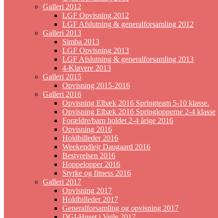
Galleri 2012
LGF Opvisning 2012
LGF Afslutning & generalforsamling 2012
Galleri 2013
Simba 2013
LGF Opvisning 2013
LGF Afslutning & generalforsamling 2013
4-Kløvere 2013
Galleri 2015
Opvisning 2015-2016
Galleri 2016
Opvisning Elbæk 2016 Springteam 5-10 klasse.
Opvisning Elbæk 2016 Springlopperne 2-4 klasse
Forældre/barn holdet 2-4 årige 2016
Opvisning 2016
Holdbilleder 2016
Weekendlejr Daugaard 2016
Bestyrelsen 2016
Hoppelopper 2016
Styrke og fitness 2016
Galleri 2017
Opvisning 2017
Holdbilleder 2017
Generalforsamling og opvisning 2017
DGI-Huset i Vejle 2017